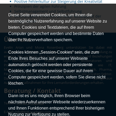
Positive Fehlerkultur zur Steigerung der Kreativität
Prinzipien der agilen Führung
Selbstmanagement und Selbstführung
Diese Seite verwendet Cookies, um Ihnen die
Sinnhaftigkeit (Purpose) als neuer Mittelpunkt der
Organisation
bestmögliche Nutzererfahrung auf unserer Website zu
bieten. Cookies sind Textdateien, die auf Ihrem
Computer gespeichert werden und bestimmte Daten
Über uns
über Ihr Nutzerverhalten speichern.
Evelin Arian und Mona Rosenberg unterstützen Sie dabei mit
ausgesuchten Partnern nachhaltige Weiterbildung und Entwicklung zu
Cookies können „Session-Cookies“ sein, die zum
erzielen. Wir verfügen über langjährige Erfahrungen und Beziehungen
Ende Ihres Besuches auf unserer Webseite
zu hochqualifizierten Trainern, Coaches, Moderatoren und
automatisch gelöscht werden oder persistente
Präsentatoren aus unterschiedlichsten Branchen wie IT,
Maschinenbau, Automotive, Luftfahrt, Touristik, Logistik, Pharma,
Cookies, die für eine gewisse Dauer auf ihrem
Finanzen und Sport, sowohl aus dem öffentlichen wie privaten Sektor.
Computer gespeichert werden, sofern Sie diese nicht
Dadurch stellen wir sicher, dass Sie passgenaue
Ausbildungmaßnahmen für Ihre Lernanforderderungen erhalten.
löschen.
Beratung / Kontakt
Dann ist es uns möglich, Ihren Browser beim
nächsten Aufruf unserer Webseite wiederzuerkennen
Telefon:
+49 89 215524500
und Ihnen Funktionen entsprechend Ihrer bisherigen
E-Mail:
info@tcd-academy.com
Nutzung zur Verfügung zu stellen.