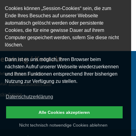
Cookies können „Session-Cookies“ sein, die zum
Ende Ihres Besuches auf unserer Webseite
automatisch gelöscht werden oder persistente
Cookies, die für eine gewisse Dauer auf ihrem
Computer gespeichert werden, sofern Sie diese nicht
löschen.
eratung / Kontakt
Dann ist es uns möglich, Ihren Browser beim
nächsten Aufruf unserer Webseite wiederzuerkennen
lefon:
+49 89 215524500
und Ihnen Funktionen entsprechend Ihrer bisherigen
Nutzung zur Verfügung zu stellen.
Mail:
info@tcd-academy.com
ckrufservice
Datenschutzerklärung
Alle Cookies akzeptieren
Nicht technisch notwendige Cookies ablehnen