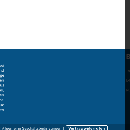
B
bei
und
Te
ige
en
E-
aus
u,
Rü
zen
or.
ue
en
|
Allgemeine Geschäftsbedingungen
|
Vertrag widerrufen