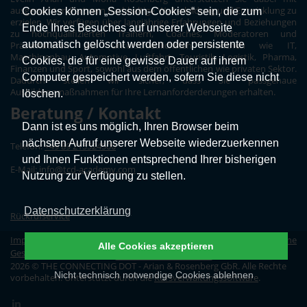
ausgesuchten Partnern nachhaltige Weiterbildung und Entwicklung zu
Cookies können „Session-Cookies“ sein, die zum
erzielen. Wir verfügen über langjährige Erfahrungen und Beziehungen
Ende Ihres Besuches auf unserer Webseite
zu hochqualifizierten Trainern, Coaches, Moderatoren und
automatisch gelöscht werden oder persistente
Präsentatoren aus unterschiedlichsten Branchen wie IT,
Maschinenbau, Automotive, Luftfahrt, Touristik, Logistik, Pharma,
Cookies, die für eine gewisse Dauer auf ihrem
Finanzen und Sport, sowohl aus dem öffentlichen wie privaten Sektor.
Computer gespeichert werden, sofern Sie diese nicht
Dadurch stellen wir sicher, dass Sie passgenaue
Ausbildungmaßnahmen für Ihre Lernanforderderungen erhalten.
löschen.
Beratung / Kontakt
Dann ist es uns möglich, Ihren Browser beim
nächsten Aufruf unserer Webseite wiederzuerkennen
Telefon:
+49 89 215524500
und Ihnen Funktionen entsprechend Ihrer bisherigen
E-Mail:
info@tcd-academy.com
Nutzung zur Verfügung zu stellen.
Datenschutzerklärung
Rückrufservice
Impressum
|
Datenschutz
|
Erklärung zur Barrierefreiheit
|
Allgemeine
Alle Cookies akzeptieren
Geschäftsbedingungen
|
Vertrag widerrufen
2026 © THE CONNECTING DOT - Arian & Rosenberg GbR. Alle Rechte
Nicht technisch notwendige Cookies ablehnen
vorbehalten. Unterstützt durch die
Kursverwaltungssoftware
.