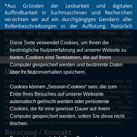
*Aus Gründen der Lesbarkeit und digitalen
Auffindbarkeit in Suchmaschinen und Recherchen
verzichten wir auf ein durchgängiges Gendern aller
Rollenbeschreibungen in der Auflistung. Natürlich
meinen wir jeweils explizit Frauen, Männer oder
Menschen eines anderen Geschlechts ("Divers")
Diese Seite verwendet Cookies, um Ihnen die
gleichermaßen in ihren spezifischen
bestmögliche Nutzererfahrung auf unserer Website zu
organisationsbezogenen Rollen.
bieten. Cookies sind Textdateien, die auf Ihrem
Computer gespeichert werden und bestimmte Daten
Über uns
über Ihr Nutzerverhalten speichern.
Evelin Arian und Mona Rosenberg unterstützen Sie dabei mit
ausgesuchten Partnern nachhaltige Weiterbildung und Entwicklung zu
Cookies können „Session-Cookies“ sein, die zum
erzielen. Wir verfügen über langjährige Erfahrungen und Beziehungen
Ende Ihres Besuches auf unserer Webseite
zu hochqualifizierten Trainern, Coaches, Moderatoren und
automatisch gelöscht werden oder persistente
Präsentatoren aus unterschiedlichsten Branchen wie IT,
Maschinenbau, Automotive, Luftfahrt, Touristik, Logistik, Pharma,
Cookies, die für eine gewisse Dauer auf ihrem
Finanzen und Sport, sowohl aus dem öffentlichen wie privaten Sektor.
Computer gespeichert werden, sofern Sie diese nicht
Dadurch stellen wir sicher, dass Sie passgenaue
Ausbildungmaßnahmen für Ihre Lernanforderderungen erhalten.
löschen.
Beratung / Kontakt