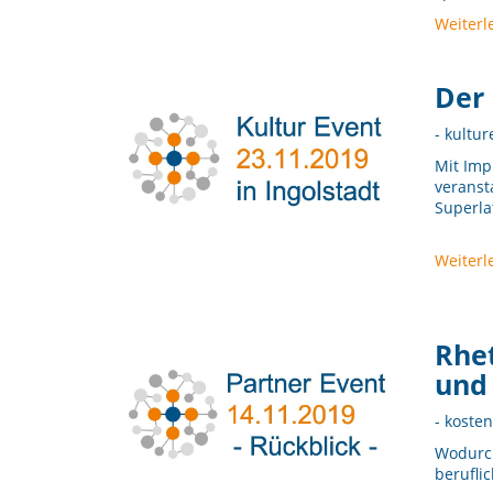
Weiterl
Der 
- kultur
Mit Imp
veranst
Superlat
Weiterl
Rhe
und
- koste
Wodurch
berufli