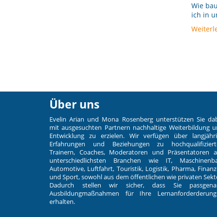
Wie bau
ich in u
Weiterl
Über uns
Evelin Arian und Mona Rosenberg unterstützen Sie da
mit ausgesuchten Partnern nachhaltige Weiterbildung 
Entwicklung zu erzielen. Wir verfügen über langjähr
Erfahrungen und Beziehungen zu hochqualifiziert
Trainern, Coaches, Moderatoren und Präsentatoren 
unterschiedlichsten Branchen wie IT, Maschinenba
Automotive, Luftfahrt, Touristik, Logistik, Pharma, Finan
und Sport, sowohl aus dem öffentlichen wie privaten Sekt
Dadurch stellen wir sicher, dass Sie passgena
Ausbildungmaßnahmen für Ihre Lernanforderderung
erhalten.