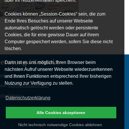
über Ihr Nutzerverhalten speichern.
Cookies können „Session-Cookies“ sein, die zum
Ende Ihres Besuches auf unserer Webseite
automatisch gelöscht werden oder persistente
Cookies, die für eine gewisse Dauer auf ihrem
Computer gespeichert werden, sofern Sie diese nicht
löschen.
eratung / Kontakt
Dann ist es uns möglich, Ihren Browser beim
nächsten Aufruf unserer Webseite wiederzuerkennen
lefon:
+49 89 215524500
und Ihnen Funktionen entsprechend Ihrer bisherigen
Nutzung zur Verfügung zu stellen.
Mail:
info@tcd-academy.com
ckrufservice
Datenschutzerklärung
Alle Cookies akzeptieren
Nicht technisch notwendige Cookies ablehnen