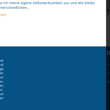
e ich meine eigene Selbstwirksamkeit aus und wie bleibe
nterschiedlichen...
esen
B
bei
und
Te
ige
en
E-
aus
u,
Rü
zen
or.
ue
en