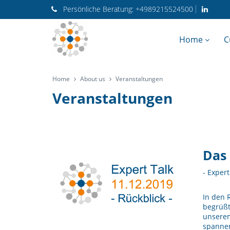
Persönliche
Beratung:
+4989215524500
Home
C
Home
About us
Veranstaltungen
Veranstaltungen
Das
- Expert
In den 
begrüßt
unserem
spannen