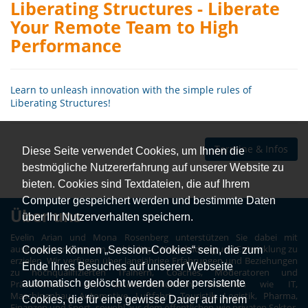
Liberating Structures - Liberate
Your Remote Team to High
Performance
Learn to unleash innovation with the simple rules of
Liberating Structures!
Termine & Infos
Diese Seite verwendet Cookies, um Ihnen die
bestmögliche Nutzererfahrung auf unserer Website zu
bieten. Cookies sind Textdateien, die auf Ihrem
Computer gespeichert werden und bestimmte Daten
Über uns
über Ihr Nutzerverhalten speichern.
Evelin Arian und Mona Rosenberg unterstützen Sie dabei mit
ausgesuchten Partnern nachhaltige Weiterbildung und Entwicklung zu
Cookies können „Session-Cookies“ sein, die zum
erzielen. Wir verfügen über langjährige Erfahrungen und Beziehungen
Ende Ihres Besuches auf unserer Webseite
zu hochqualifizierten Trainern, Coaches, Moderatoren und
automatisch gelöscht werden oder persistente
Präsentatoren aus unterschiedlichsten Branchen wie IT,
Maschinenbau, Automotive, Luftfahrt, Touristik, Logistik, Pharma,
Cookies, die für eine gewisse Dauer auf ihrem
Finanzen und Sport, sowohl aus dem öffentlichen wie privaten Sektor.