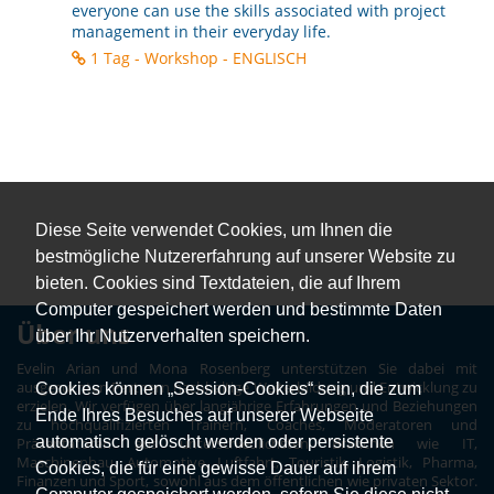
everyone can use the skills associated with project
management in their everyday life.
1 Tag - Workshop - ENGLISCH
Diese Seite verwendet Cookies, um Ihnen die
bestmögliche Nutzererfahrung auf unserer Website zu
bieten. Cookies sind Textdateien, die auf Ihrem
Computer gespeichert werden und bestimmte Daten
Über uns
über Ihr Nutzerverhalten speichern.
Evelin Arian und Mona Rosenberg unterstützen Sie dabei mit
ausgesuchten Partnern nachhaltige Weiterbildung und Entwicklung zu
Cookies können „Session-Cookies“ sein, die zum
erzielen. Wir verfügen über langjährige Erfahrungen und Beziehungen
Ende Ihres Besuches auf unserer Webseite
zu hochqualifizierten Trainern, Coaches, Moderatoren und
automatisch gelöscht werden oder persistente
Präsentatoren aus unterschiedlichsten Branchen wie IT,
Maschinenbau, Automotive, Luftfahrt, Touristik, Logistik, Pharma,
Cookies, die für eine gewisse Dauer auf ihrem
Finanzen und Sport, sowohl aus dem öffentlichen wie privaten Sektor.