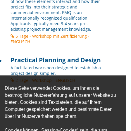
of how these elements interact and how their
project fits into their strategic and
commercial environment. PMQ is an
internationally recognized qualification.
Applicants typically need 3-4 years pre-
existing project management knowledge.
5 Tage - Workshop mit Zertifizierung -
ENGLISCH
Practical Planning and Design
A facilitated workshop designed to establish a
project design simpler.
2 Tage - Workshop - ENGLISCH
Diese Seite verwendet Cookies, um Ihnen die
bestmögliche Nutzererfahrung auf unserer Website zu
bieten. Cookies sind Textdateien, die auf Ihrem
Computer gespeichert werden und bestimmte Daten
über Ihr Nutzerverhalten speichern.
Cookies können „Session-Cookies“ sein, die zum