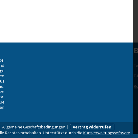
B
bei
und
Te
ige
en
E-
aus
u,
Rü
zen
or.
ue
en
|
Allgemeine Geschäftsbedingungen
|
Vertrag widerrufen
e Rechte vorbehalten. Unterstützt durch die
Kursverwaltungssoftware
.