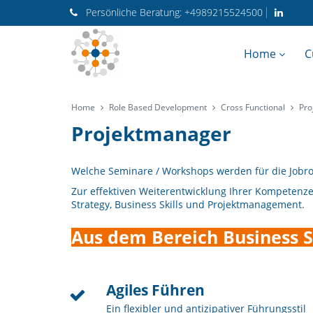
Persönliche
Beratung:
+4989215524500
Home
C
Home
Role Based Development
Cross Functional
Pro
Projektmanager
Welche Seminare / Workshops werden für die Jobro
Zur effektiven Weiterentwicklung Ihrer Kompetenz
Strategy, Business Skills und Projektmanagement.
Aus dem Bereich Business Sk
Agiles Führen
Ein flexibler und antizipativer Führungsstil