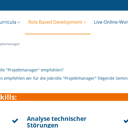
urricula
Role Based Development
Live-Online-Wo
jektmanager
lle "Projektmanager" empfohlen?
en empfehlen wir für die Jobrolle "Projektmanager" folgende Semi
ills:
Analyse technischer
Störungen