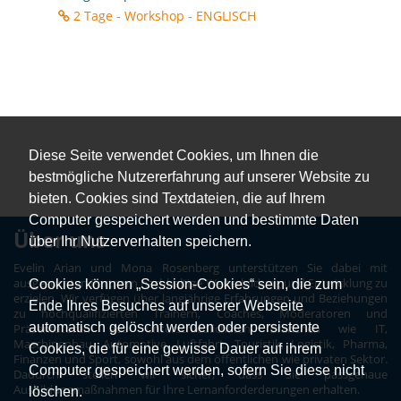
2 Tage - Workshop - ENGLISCH
Diese Seite verwendet Cookies, um Ihnen die
bestmögliche Nutzererfahrung auf unserer Website zu
bieten. Cookies sind Textdateien, die auf Ihrem
Computer gespeichert werden und bestimmte Daten
Über uns
über Ihr Nutzerverhalten speichern.
Evelin Arian und Mona Rosenberg unterstützen Sie dabei mit
ausgesuchten Partnern nachhaltige Weiterbildung und Entwicklung zu
Cookies können „Session-Cookies“ sein, die zum
erzielen. Wir verfügen über langjährige Erfahrungen und Beziehungen
Ende Ihres Besuches auf unserer Webseite
zu hochqualifizierten Trainern, Coaches, Moderatoren und
automatisch gelöscht werden oder persistente
Präsentatoren aus unterschiedlichsten Branchen wie IT,
Maschinenbau, Automotive, Luftfahrt, Touristik, Logistik, Pharma,
Cookies, die für eine gewisse Dauer auf ihrem
Finanzen und Sport, sowohl aus dem öffentlichen wie privaten Sektor.
Computer gespeichert werden, sofern Sie diese nicht
Dadurch stellen wir sicher, dass Sie passgenaue
Ausbildungmaßnahmen für Ihre Lernanforderderungen erhalten.
löschen.