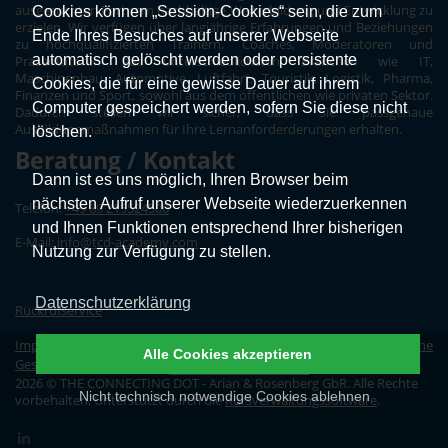
ausgesuchten Partnern nachhaltige Weiterbildung und Entwicklung zu
Cookies können „Session-Cookies“ sein, die zum
erzielen. Wir verfügen über langjährige Erfahrungen und Beziehungen
Ende Ihres Besuches auf unserer Webseite
zu hochqualifizierten Trainern, Coaches, Moderatoren und
automatisch gelöscht werden oder persistente
Präsentatoren aus unterschiedlichsten Branchen wie IT,
Maschinenbau, Automotive, Luftfahrt, Touristik, Logistik, Pharma,
Cookies, die für eine gewisse Dauer auf ihrem
Finanzen und Sport, sowohl aus dem öffentlichen wie privaten Sektor.
Computer gespeichert werden, sofern Sie diese nicht
Dadurch stellen wir sicher, dass Sie passgenaue
Ausbildungmaßnahmen für Ihre Lernanforderderungen erhalten.
löschen.
Beratung / Kontakt
Dann ist es uns möglich, Ihren Browser beim
nächsten Aufruf unserer Webseite wiederzuerkennen
Telefon:
+49 89 215524500
und Ihnen Funktionen entsprechend Ihrer bisherigen
E-Mail:
info@tcd-academy.com
Nutzung zur Verfügung zu stellen.
Datenschutzerklärung
Rückrufservice
Impressum
|
Datenschutz
|
Erklärung zur Barrierefreiheit
|
Allgemeine
Alle Cookies akzeptieren
Geschäftsbedingungen
|
Vertrag widerrufen
2026 © THE CONNECTING DOT - Arian & Rosenberg GbR. Alle Rechte
Nicht technisch notwendige Cookies ablehnen
vorbehalten. Unterstützt durch die
Kursverwaltungssoftware
.