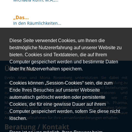
„Das...
In den Räumlichkeiten...
Diese Seite verwendet Cookies, um Ihnen die
bestmögliche Nutzererfahrung auf unserer Website zu
bieten. Cookies sind Textdateien, die auf Ihrem
Computer gespeichert werden und bestimmte Daten
Über uns
über Ihr Nutzerverhalten speichern.
Evelin Arian und Mona Rosenberg unterstützen Sie dabei mit
ausgesuchten Partnern nachhaltige Weiterbildung und Entwicklung zu
Cookies können „Session-Cookies“ sein, die zum
erzielen. Wir verfügen über langjährige Erfahrungen und Beziehungen
Ende Ihres Besuches auf unserer Webseite
zu hochqualifizierten Trainern, Coaches, Moderatoren und
automatisch gelöscht werden oder persistente
Präsentatoren aus unterschiedlichsten Branchen wie IT,
Maschinenbau, Automotive, Luftfahrt, Touristik, Logistik, Pharma,
Cookies, die für eine gewisse Dauer auf ihrem
Finanzen und Sport, sowohl aus dem öffentlichen wie privaten Sektor.
Computer gespeichert werden, sofern Sie diese nicht
Dadurch stellen wir sicher, dass Sie passgenaue
Ausbildungmaßnahmen für Ihre Lernanforderderungen erhalten.
löschen.
Beratung / Kontakt