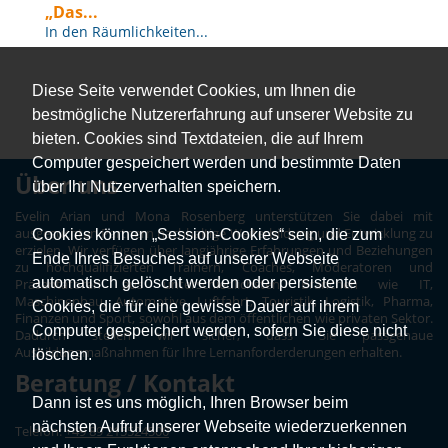
„Das...
In den Räumlichkeiten...
Diese Seite verwendet Cookies, um Ihnen die
bestmögliche Nutzererfahrung auf unserer Website zu
bieten. Cookies sind Textdateien, die auf Ihrem
Computer gespeichert werden und bestimmte Daten
Über uns
über Ihr Nutzerverhalten speichern.
Evelin Arian und Mona Rosenberg unterstützen Sie dabei mit
ausgesuchten Partnern nachhaltige Weiterbildung und Entwicklung zu
Cookies können „Session-Cookies“ sein, die zum
erzielen. Wir verfügen über langjährige Erfahrungen und Beziehungen
Ende Ihres Besuches auf unserer Webseite
zu hochqualifizierten Trainern, Coaches, Moderatoren und
automatisch gelöscht werden oder persistente
Präsentatoren aus unterschiedlichsten Branchen wie IT,
Maschinenbau, Automotive, Luftfahrt, Touristik, Logistik, Pharma,
Cookies, die für eine gewisse Dauer auf ihrem
Finanzen und Sport, sowohl aus dem öffentlichen wie privaten Sektor.
Computer gespeichert werden, sofern Sie diese nicht
Dadurch stellen wir sicher, dass Sie passgenaue
Ausbildungmaßnahmen für Ihre Lernanforderderungen erhalten.
löschen.
Beratung / Kontakt
Dann ist es uns möglich, Ihren Browser beim
nächsten Aufruf unserer Webseite wiederzuerkennen
Telefon:
+49 89 215524500