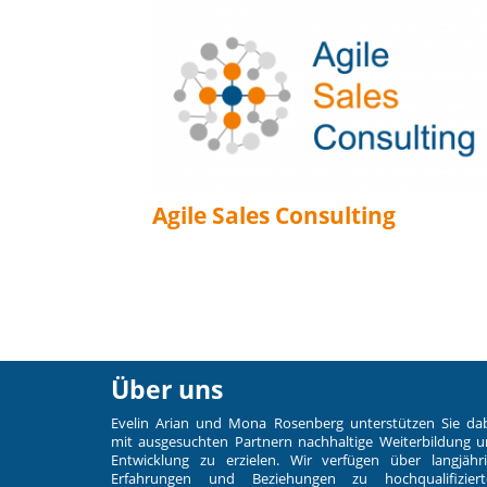
Agile Sales Consulting
Über uns
Evelin Arian und Mona Rosenberg unterstützen Sie da
mit ausgesuchten Partnern nachhaltige Weiterbildung 
Entwicklung zu erzielen. Wir verfügen über langjähr
Erfahrungen und Beziehungen zu hochqualifiziert