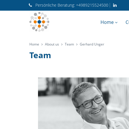
Persönliche
Beratung:
+4989215524500
Home
C
Home
About us
Team
Gerhard Unger
Team