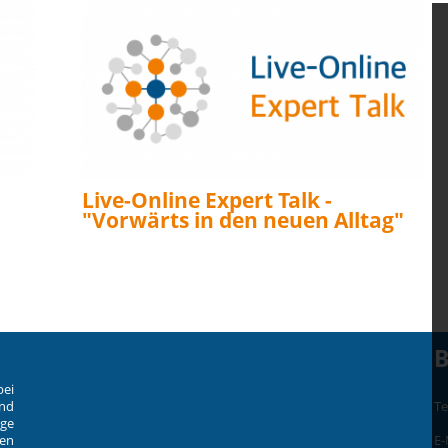
Live-Online Expert Talk -
"Vorwärts in den neuen Alltag"
B
bei
und
Te
ige
en
E-