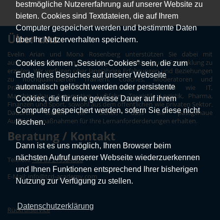
bestmögliche Nutzererfahrung auf unserer Website zu
bieten. Cookies sind Textdateien, die auf Ihrem
Computer gespeichert werden und bestimmte Daten
Über uns
über Ihr Nutzerverhalten speichern.
Evelin Arian und Mona Rosenberg unterstützen Sie dabei mit
ausgesuchten Partnern nachhaltige Weiterbildung und Entwicklung zu
Cookies können „Session-Cookies“ sein, die zum
erzielen. Wir verfügen über langjährige Erfahrungen und Beziehungen
Ende Ihres Besuches auf unserer Webseite
zu hochqualifizierten Trainern, Coaches, Moderatoren und
automatisch gelöscht werden oder persistente
Präsentatoren aus unterschiedlichsten Branchen wie IT,
Maschinenbau, Automotive, Luftfahrt, Touristik, Logistik, Pharma,
Cookies, die für eine gewisse Dauer auf ihrem
Finanzen und Sport, sowohl aus dem öffentlichen wie privaten Sektor.
Computer gespeichert werden, sofern Sie diese nicht
Dadurch stellen wir sicher, dass Sie passgenaue
Ausbildungmaßnahmen für Ihre Lernanforderderungen erhalten.
löschen.
Beratung / Kontakt
Dann ist es uns möglich, Ihren Browser beim
nächsten Aufruf unserer Webseite wiederzuerkennen
Telefon:
+49 89 215524500
und Ihnen Funktionen entsprechend Ihrer bisherigen
E-Mail:
info@tcd-academy.com
Nutzung zur Verfügung zu stellen.
Datenschutzerklärung
Rückrufservice