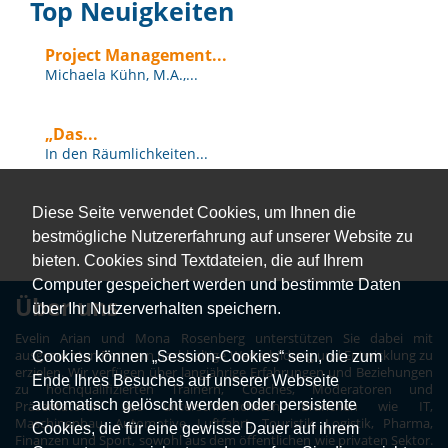
Top Neuigkeiten
Project Management...
Michaela Kühn, M.A.,...
„Das...
In den Räumlichkeiten...
Diese Seite verwendet Cookies, um Ihnen die
bestmögliche Nutzererfahrung auf unserer Website zu
bieten. Cookies sind Textdateien, die auf Ihrem
Computer gespeichert werden und bestimmte Daten
Über uns
über Ihr Nutzerverhalten speichern.
Evelin Arian und Mona Rosenberg unterstützen Sie dabei mit
ausgesuchten Partnern nachhaltige Weiterbildung und Entwicklung zu
Cookies können „Session-Cookies“ sein, die zum
erzielen. Wir verfügen über langjährige Erfahrungen und Beziehungen
Ende Ihres Besuches auf unserer Webseite
zu hochqualifizierten Trainern, Coaches, Moderatoren und
automatisch gelöscht werden oder persistente
Präsentatoren aus unterschiedlichsten Branchen wie IT,
Maschinenbau, Automotive, Luftfahrt, Touristik, Logistik, Pharma,
Cookies, die für eine gewisse Dauer auf ihrem
Finanzen und Sport, sowohl aus dem öffentlichen wie privaten Sektor.