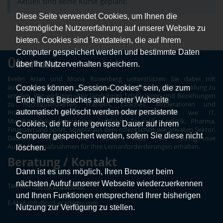
Aktuell sind keine Kurse geplant.
Diese Seite verwendet Cookies, um Ihnen die
bestmögliche Nutzererfahrung auf unserer Website zu
bieten. Cookies sind Textdateien, die auf Ihrem
Computer gespeichert werden und bestimmte Daten
Über uns
über Ihr Nutzerverhalten speichern.
Evelin Arian und Mona Rosenberg unterstützen Sie dabei mit
ausgesuchten Partnern nachhaltige Weiterbildung und Entwicklung zu
Cookies können „Session-Cookies“ sein, die zum
erzielen. Wir verfügen über langjährige Erfahrungen und Beziehungen
Ende Ihres Besuches auf unserer Webseite
zu hochqualifizierten Trainern, Coaches, Moderatoren und
automatisch gelöscht werden oder persistente
Präsentatoren aus unterschiedlichsten Branchen wie IT,
Maschinenbau, Automotive, Luftfahrt, Touristik, Logistik, Pharma,
Cookies, die für eine gewisse Dauer auf ihrem
Finanzen und Sport, sowohl aus dem öffentlichen wie privaten Sektor.
Computer gespeichert werden, sofern Sie diese nicht
Dadurch stellen wir sicher, dass Sie passgenaue
Ausbildungmaßnahmen für Ihre Lernanforderderungen erhalten.
löschen.
Beratung / Kontakt
Dann ist es uns möglich, Ihren Browser beim
nächsten Aufruf unserer Webseite wiederzuerkennen
Telefon:
+49 89 215524500
und Ihnen Funktionen entsprechend Ihrer bisherigen
E-Mail:
info@tcd-academy.com
Nutzung zur Verfügung zu stellen.